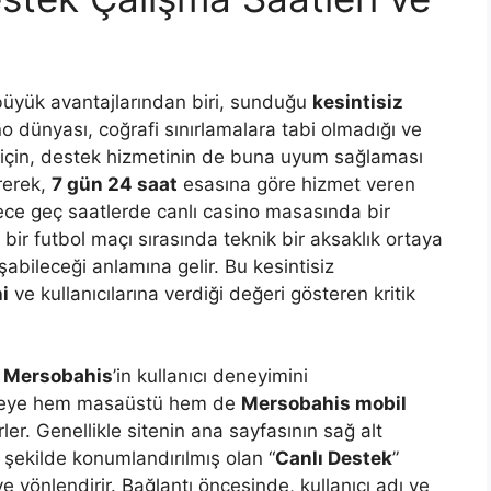
büyük avantajlarından biri, sunduğu
kesintisiz
no dünyası, coğrafi sınırlamalara tabi olmadığı ve
iği için, destek hizmetinin de buna uyum sağlaması
rerek,
7 gün 24 saat
esasına göre hizmet veren
gece geç saatlerde canlı casino masasında bir
bir futbol maçı sırasında teknik bir aksaklık ortaya
laşabileceği anlamına gelir. Bu kesintisiz
i
ve kullanıcılarına verdiği değeri gösteren kritik
,
Mersobahis
’in kullanıcı deneyimini
, siteye hem masaüstü hem de
Mersobahis mobil
rler. Genellikle sitenin ana sayfasının sağ alt
 şekilde konumlandırılmış olan “
Canlı Destek
”
ye yönlendirir. Bağlantı öncesinde, kullanıcı adı ve