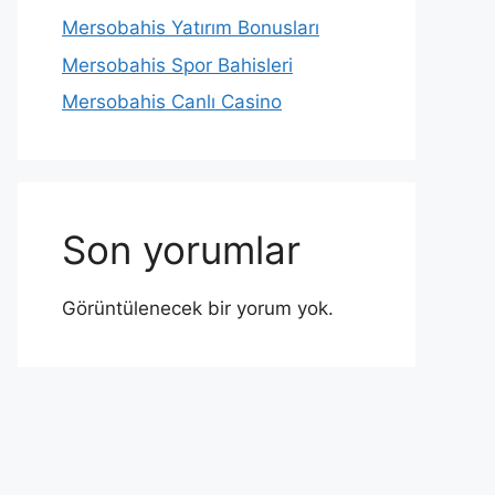
Mersobahis Yatırım Bonusları
Mersobahis Spor Bahisleri
Mersobahis Canlı Casino
Son yorumlar
Görüntülenecek bir yorum yok.