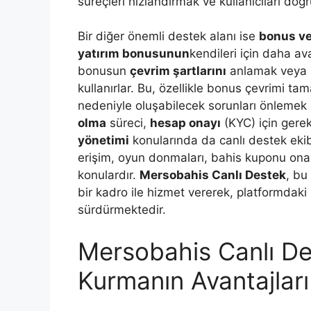
süreçleri hızlandırmak ve kullanıcıları doğru
Bir diğer önemli destek alanı ise
bonus ve
yatırım bonusunun
kendileri için daha a
bonusun
çevrim şartlarını
anlamak veya bo
kullanırlar. Bu, özellikle bonus çevrimi t
nedeniyle oluşabilecek sorunları önlemek içi
olma
süreci,
hesap onayı
(KYC) için gerek
yönetimi
konularında da canlı destek ekibi
erişim, oyun donmaları, bahis kuponu ona
konulardır.
Mersobahis Canlı Destek
, bu
bir kadro ile hizmet vererek, platformdaki
sürdürmektedir.
Mersobahis Canlı Des
Kurmanın Avantajları