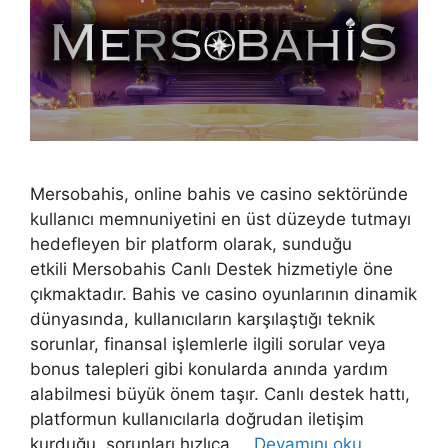
Mersobahis, online bahis ve casino sektöründe
kullanıcı memnuniyetini en üst düzeyde tutmayı
hedefleyen bir platform olarak, sunduğu
etkili Mersobahis Canlı Destek hizmetiyle öne
çıkmaktadır. Bahis ve casino oyunlarının dinamik
dünyasında, kullanıcıların karşılaştığı teknik
sorunlar, finansal işlemlerle ilgili sorular veya
bonus talepleri gibi konularda anında yardım
alabilmesi büyük önem taşır. Canlı destek hattı,
platformun kullanıcılarla doğrudan iletişim
kurduğu, sorunları hızlıca …
Devamını oku