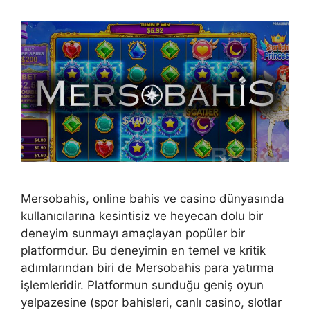
Mersobahis, online bahis ve casino dünyasında
kullanıcılarına kesintisiz ve heyecan dolu bir
deneyim sunmayı amaçlayan popüler bir
platformdur. Bu deneyimin en temel ve kritik
adımlarından biri de Mersobahis para yatırma
işlemleridir. Platformun sunduğu geniş oyun
yelpazesine (spor bahisleri, canlı casino, slotlar