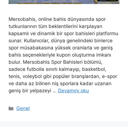
Mersobahis, online bahis dünyasında spor
tutkunlarının tüm beklentilerini karşılayan
kapsamlı ve dinamik bir spor bahisleri platformu
sunar. Kullanıcılar, dünya genelindeki binlerce
spor müsabakasına yüksek oranlarla ve geniş
bahis seçenekleriyle kupon oluşturma imkanı
bulur. Mersobahis Spor Bahisleri bölümü,
sadece futbolla sınırlı kalmayıp, basketbol,
tenis, voleybol gibi popüler branşlardan, e-spor
ve daha az bilinen niş sporlara kadar uzanan
geniş bir yelpazeyi …
Devamını oku
Kategoriler
Genel