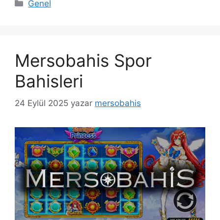
Kategoriler
Genel
Mersobahis Spor
Bahisleri
24 Eylül 2025
yazar
mersobahis