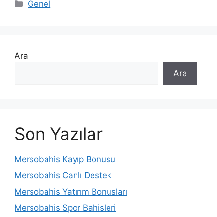
Kategoriler
Genel
Ara
Ara
Son Yazılar
Mersobahis Kayıp Bonusu
Mersobahis Canlı Destek
Mersobahis Yatırım Bonusları
Mersobahis Spor Bahisleri