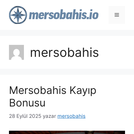
İçeriğe
atla
Menü
mersobahis
Mersobahis Kayıp
Bonusu
28 Eylül 2025
yazar
mersobahis