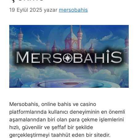
19 Eylül 2025
yazar
mersobahis
Mersobahis, online bahis ve casino
platformlarında kullanıcı deneyiminin en önemli
aşamalarından biri olan para çekme işlemlerini
hızlı, güvenilir ve şeffaf bir şekilde
gerçekleştirmeyi taahhüt eden bir sitedir.