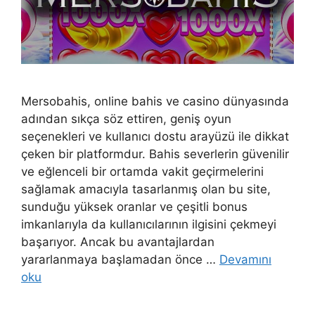
Mersobahis, online bahis ve casino dünyasında
adından sıkça söz ettiren, geniş oyun
seçenekleri ve kullanıcı dostu arayüzü ile dikkat
çeken bir platformdur. Bahis severlerin güvenilir
ve eğlenceli bir ortamda vakit geçirmelerini
sağlamak amacıyla tasarlanmış olan bu site,
sunduğu yüksek oranlar ve çeşitli bonus
imkanlarıyla da kullanıcılarının ilgisini çekmeyi
başarıyor. Ancak bu avantajlardan
yararlanmaya başlamadan önce …
Devamını
oku