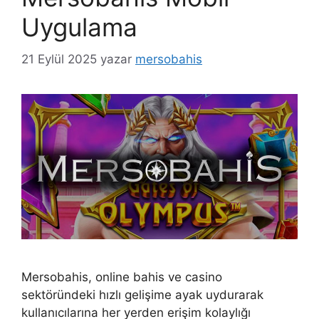
Uygulama
21 Eylül 2025
yazar
mersobahis
Mersobahis, online bahis ve casino
sektöründeki hızlı gelişime ayak uydurarak
kullanıcılarına her yerden erişim kolaylığı