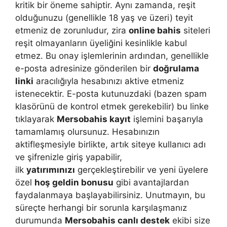
kritik bir öneme sahiptir. Aynı zamanda, reşit
olduğunuzu (genellikle 18 yaş ve üzeri) teyit
etmeniz de zorunludur, zira
online bahis
siteleri
reşit olmayanların üyeliğini kesinlikle kabul
etmez. Bu onay işlemlerinin ardından, genellikle
e-posta adresinize gönderilen bir
doğrulama
linki
aracılığıyla hesabınızı aktive etmeniz
istenecektir. E-posta kutunuzdaki (bazen spam
klasörünü de kontrol etmek gerekebilir) bu linke
tıklayarak
Mersobahis kayıt
işlemini başarıyla
tamamlamış olursunuz. Hesabınızın
aktifleşmesiyle birlikte, artık siteye kullanıcı adı
ve şifrenizle giriş yapabilir,
ilk
yatırımınızı
gerçekleştirebilir ve yeni üyelere
özel
hoş geldin bonusu
gibi avantajlardan
faydalanmaya başlayabilirsiniz. Unutmayın, bu
süreçte herhangi bir sorunla karşılaşmanız
durumunda
Mersobahis canlı destek
ekibi size