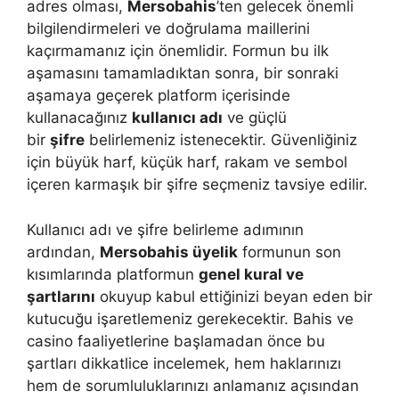
adres olması,
Mersobahis
’ten gelecek önemli
bilgilendirmeleri ve doğrulama maillerini
kaçırmamanız için önemlidir. Formun bu ilk
aşamasını tamamladıktan sonra, bir sonraki
aşamaya geçerek platform içerisinde
kullanacağınız
kullanıcı adı
ve güçlü
bir
şifre
belirlemeniz istenecektir. Güvenliğiniz
için büyük harf, küçük harf, rakam ve sembol
içeren karmaşık bir şifre seçmeniz tavsiye edilir.
Kullanıcı adı ve şifre belirleme adımının
ardından,
Mersobahis üyelik
formunun son
kısımlarında platformun
genel kural ve
şartlarını
okuyup kabul ettiğinizi beyan eden bir
kutucuğu işaretlemeniz gerekecektir. Bahis ve
casino faaliyetlerine başlamadan önce bu
şartları dikkatlice incelemek, hem haklarınızı
hem de sorumluluklarınızı anlamanız açısından