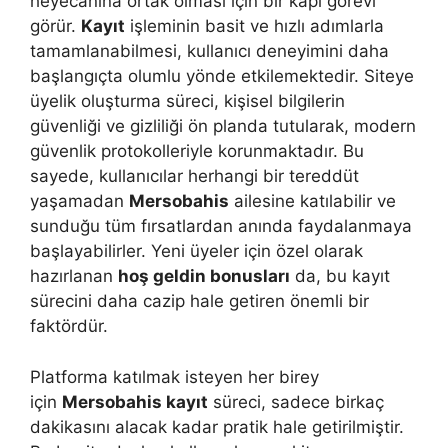
heyecanına ortak olması için bir kapı görevi
görür.
Kayıt
işleminin basit ve hızlı adımlarla
tamamlanabilmesi, kullanıcı deneyimini daha
başlangıçta olumlu yönde etkilemektedir. Siteye
üyelik oluşturma süreci, kişisel bilgilerin
güvenliği ve gizliliği ön planda tutularak, modern
güvenlik protokolleriyle korunmaktadır. Bu
sayede, kullanıcılar herhangi bir tereddüt
yaşamadan
Mersobahis
ailesine katılabilir ve
sunduğu tüm fırsatlardan anında faydalanmaya
başlayabilirler. Yeni üyeler için özel olarak
hazırlanan
hoş geldin bonusları
da, bu kayıt
sürecini daha cazip hale getiren önemli bir
faktördür.
Platforma katılmak isteyen her birey
için
Mersobahis kayıt
süreci, sadece birkaç
dakikasını alacak kadar pratik hale getirilmiştir.