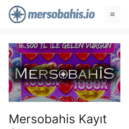
İçeriğe
atla
Menü
Mersobahis Kayıt