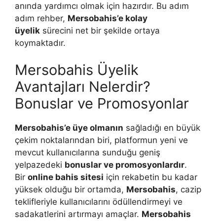
anında yardımcı olmak için hazırdır. Bu adım
adım rehber,
Mersobahis’e kolay
üyelik
sürecini net bir şekilde ortaya
koymaktadır.
Mersobahis Üyelik
Avantajları Nelerdir?
Bonuslar ve Promosyonlar
Mersobahis’e üye olmanın
sağladığı en büyük
çekim noktalarından biri, platformun yeni ve
mevcut kullanıcılarına sunduğu geniş
yelpazedeki
bonuslar ve promosyonlardır
.
Bir
online bahis sitesi
için rekabetin bu kadar
yüksek olduğu bir ortamda,
Mersobahis
, cazip
teklifleriyle kullanıcılarını ödüllendirmeyi ve
sadakatlerini artırmayı amaçlar.
Mersobahis