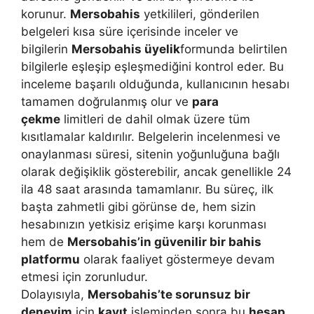
korunur.
Mersobahis
yetkilileri, gönderilen
belgeleri kısa süre içerisinde inceler ve
bilgilerin
Mersobahis üyelik
formunda belirtilen
bilgilerle eşleşip eşleşmediğini kontrol eder. Bu
inceleme başarılı olduğunda, kullanıcının hesabı
tamamen doğrulanmış olur ve
para
çekme
limitleri de dahil olmak üzere tüm
kısıtlamalar kaldırılır. Belgelerin incelenmesi ve
onaylanması süresi, sitenin yoğunluğuna bağlı
olarak değişiklik gösterebilir, ancak genellikle 24
ila 48 saat arasında tamamlanır. Bu süreç, ilk
başta zahmetli gibi görünse de, hem sizin
hesabınızın yetkisiz erişime karşı korunması
hem de
Mersobahis’in güvenilir bir bahis
platformu
olarak faaliyet göstermeye devam
etmesi için zorunludur.
Dolayısıyla,
Mersobahis’te sorunsuz bir
deneyim
için
kayıt
işleminden sonra bu
hesap