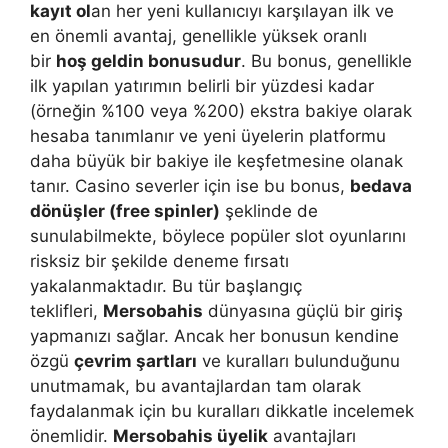
kayıt ol
an her yeni kullanıcıyı karşılayan ilk ve
en önemli avantaj, genellikle yüksek oranlı
bir
hoş geldin bonusudur
. Bu bonus, genellikle
ilk yapılan yatırımın belirli bir yüzdesi kadar
(örneğin %100 veya %200) ekstra bakiye olarak
hesaba tanımlanır ve yeni üyelerin platformu
daha büyük bir bakiye ile keşfetmesine olanak
tanır. Casino severler için ise bu bonus,
bedava
dönüşler (free spinler)
şeklinde de
sunulabilmekte, böylece popüler slot oyunlarını
risksiz bir şekilde deneme fırsatı
yakalanmaktadır. Bu tür başlangıç
teklifleri,
Mersobahis
dünyasına güçlü bir giriş
yapmanızı sağlar. Ancak her bonusun kendine
özgü
çevrim şartları
ve kuralları bulunduğunu
unutmamak, bu avantajlardan tam olarak
faydalanmak için bu kuralları dikkatle incelemek
önemlidir.
Mersobahis üyelik
avantajları